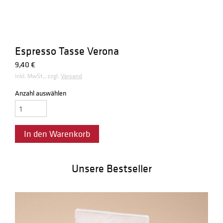
Espresso Tasse Verona
9,40
€
inkl. MwSt., zzgl.
Versand
Anzahl auswählen
Espresso
Tasse
Verona
In den Warenkorb
Menge
Unsere Bestseller